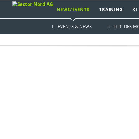
NEWS/EVENTS
TRAINING
KI
Sector Nord AG
Unsere 
EVENTS & NEWS
TIPP DES M
Über uns
SNAG-Vie
Geschäftsführung
itsm-sum
Supportverträge
itsm-con
Preisliste
systemm
Dienstleistung
itsm-suit
github Sector Nord AG
Feedback
Partner
Wallpaper