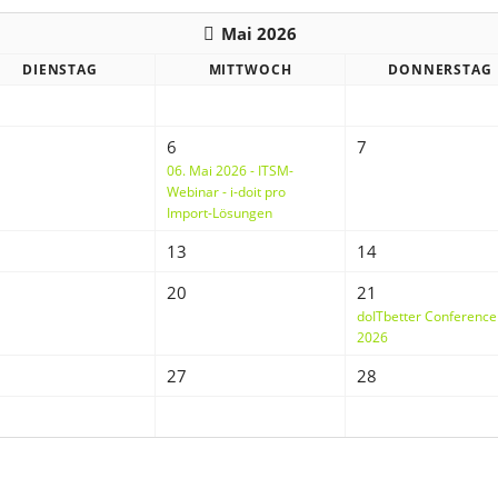
Discovery
Mai 2026
Icinga Connector
DIENSTAG
MITTWOCH
DONNERSTAG
Jira Asset Import Add-on
Confluence Export Add-on
6
7
06. Mai 2026 - ITSM-
SMSEagle SMS-Gateway
Webinar - i-doit pro
Import-Lösungen
brevis.one SMS-Gateway
13
14
NeDi
20
21
Vision
doITbetter Conference
2026
Report Manager
27
28
vTiger - xRechnung