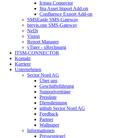
Icinga Connector
Jira Asset Import Add-on
Confluence Export Add-on
SMSEagle SMS-Gateway
brevis.one SMS-Gateway
NeDi
Vision
Report Manager
vTiger - xRechnung
ITSM-CONNECTOR
Kontakt
Karriere
Unternehmen
Sector Nord AG
Über uns
Geschäftsführung
Supportverträge
Preisliste
Dienstleistung
github Sector Nord AG
Feedback
Partner
Wallpaper
Informationen
Pressespiegel