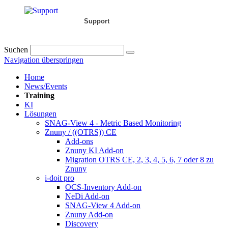
Support
Suchen
Navigation überspringen
Home
News/Events
Training
KI
Lösungen
SNAG-View 4 - Metric Based Monitoring
Znuny / ((OTRS)) CE
Add-ons
Znuny KI Add-on
Migration OTRS CE, 2, 3, 4, 5, 6, 7 oder 8 zu
Znuny
i-doit pro
OCS-Inventory Add-on
NeDi Add-on
SNAG-View 4 Add-on
Znuny Add-on
Discovery