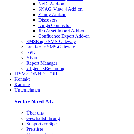
NeDi Add-on
SNAG-View 4 Add-on
Znuny Add-on
Discovery
Icinga Connector
Jira Asset Import Add-on
Confluence Export Add-on
SMSEagle SMS-Gateway
brevis.one SMS-Gateway
NeDi
Vision
Report Manager
vTiger - xRechnung
ITSM-CONNECTOR
Kontakt
Karriere
Unternehmen
Sector Nord AG
Über uns
Geschäftsführung
Supportverträge
Preisliste