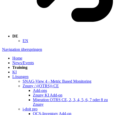
DE
EN
Navigation überspringen
Home
News/Events
Training
KI
Lösungen
SNAG-View 4 - Metric Based Monitoring
Znuny / ((OTRS)) CE
Add-ons
Znuny KI Add-on
Migration OTRS CE, 2, 3, 4, 5, 6, 7 oder 8 zu
Znuny
i-doit pro
OCS-Inventory Add-on