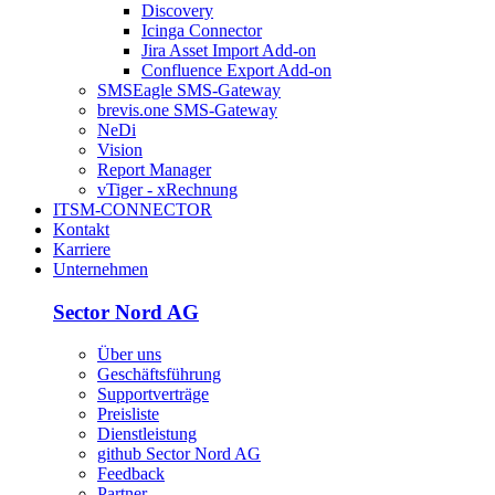
Discovery
Icinga Connector
Jira Asset Import Add-on
Confluence Export Add-on
SMSEagle SMS-Gateway
brevis.one SMS-Gateway
NeDi
Vision
Report Manager
vTiger - xRechnung
ITSM-CONNECTOR
Kontakt
Karriere
Unternehmen
Sector Nord AG
Über uns
Geschäftsführung
Supportverträge
Preisliste
Dienstleistung
github Sector Nord AG
Feedback
Partner