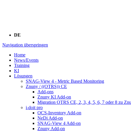
DE
Navigation überspringen
Home
News/Events
Training
KI
Lösungen
SNAG-View 4 - Metric Based Monitoring
Znuny / ((OTRS)) CE
Add-ons
Znuny KI Add-on
Migration OTRS CE, 2, 3, 4, 5, 6, 7 oder 8 zu Zn
i-doit pro
OCS-Inventory Add-on
NeDi Add-on
SNAG-View 4 Add-on
Znuny Add-on