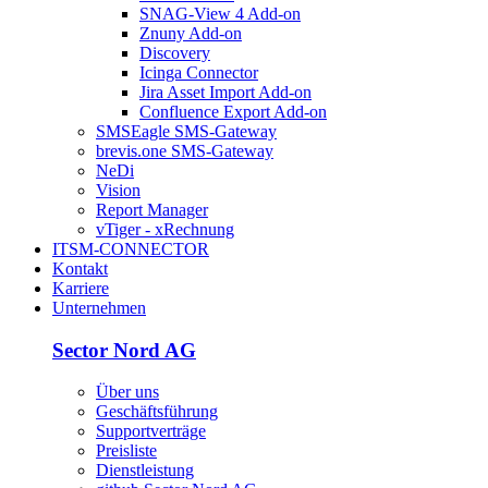
SNAG-View 4 Add-on
Znuny Add-on
Discovery
Icinga Connector
Jira Asset Import Add-on
Confluence Export Add-on
SMSEagle SMS-Gateway
brevis.one SMS-Gateway
NeDi
Vision
Report Manager
vTiger - xRechnung
ITSM-CONNECTOR
Kontakt
Karriere
Unternehmen
Sector Nord AG
Über uns
Geschäftsführung
Supportverträge
Preisliste
Dienstleistung