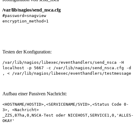
/var/lib/nagios/send_nsca.cfg
#password=snagview
encryption_method=1
Testen der Konfiguration:
/
var
/lib/nagios/libexec/eventhandlers/send_nsca -H
localhost -p 5667 -c /
var
/lib/nagios/send_nsca.cfg -d
, < /
var
/lib/nagios/libexec/eventhandlers/testmessage
Aufbau einer Passiven Nachricht:
<HOSTNAME/HOSTID>,<SERVICENAME/SVID>,<Status Code 0-
3>, <Nachricht>
_ZZS,87ha,0,NSCA-Test oder NICEHOST,SERVICE1,0,
'ALLES-
OKAY'