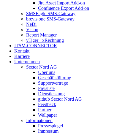
Jira Asset Import Add-on
Confluence Export Add-on
SMSEagle SMS-Gateway
brevis.one SMS-Gateway
NeDi
Vision
Report Manager
vTiger - xRechnung
ITSM-CONNECTOR
Kontakt
Karriere
Unternehmen
Sector Nord AG
Über uns
Geschäftsführung
Supportverträge
Preisliste
Dienstleistung
github Sector Nord AG
Feedback
Partner
Wallpaper
Informationen
Pressespiegel
Impressum