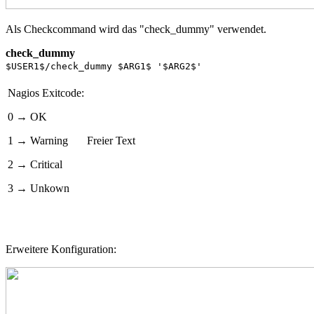
Als Checkcommand wird das "check_dummy" verwendet.
check_dummy
$USER1
$/check_dummy
$ARG1
$
'$ARG2$'
Nagios Exitcode:
0 → OK
1 → Warning
Freier Text
2 → Critical
3 → Unkown
Erweitere Konfiguration: