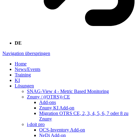
DE
Navigation überspringen
Home
News/Events
Training
KI
Lösungen
SNAG-View 4 - Metric Based Monitoring
Znuny / ((OTRS)) CE
Add-ons
Znuny KI Add-on
Migration OTRS CE, 2, 3, 4, 5, 6, 7 oder 8 zu
Znuny
i-doit pro
OCS-Inventory Add-on
NeDi Add-on