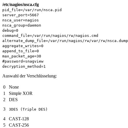
/etc/nagios/nsca.cfg
pid_file=/
var
/run/nsca.pid
server_port=5667
nsca_user=nagios
nsca_group=daemon
debug=0
command_file=/
var
/run/nagios/rw/nagios.cmd
alternate_dump_file=/
var
/run/nagios/rw/
var
/rw/nsca.dump
aggregate_writes=0
append_to_file=0
max_packet_age=30
#password=snagview
decryption_method=1
Auswahl der Verschlüsselung:
0
None
1
Simple XOR
2
DES
3
3DES (Triple DES)
4
CAST-128
5
CAST-256