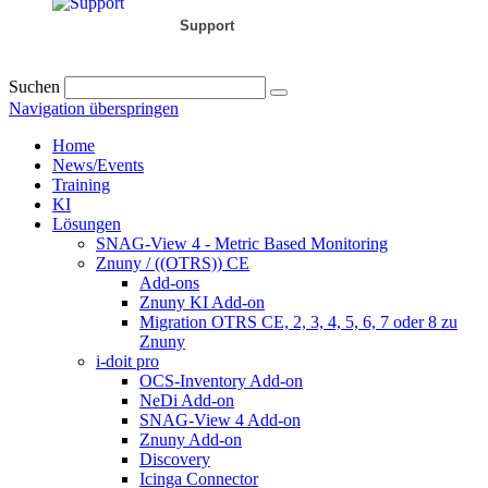
Support
Suchen
Navigation überspringen
Home
News/Events
Training
KI
Lösungen
SNAG-View 4 - Metric Based Monitoring
Znuny / ((OTRS)) CE
Add-ons
Znuny KI Add-on
Migration OTRS CE, 2, 3, 4, 5, 6, 7 oder 8 zu
Znuny
i-doit pro
OCS-Inventory Add-on
NeDi Add-on
SNAG-View 4 Add-on
Znuny Add-on
Discovery
Icinga Connector