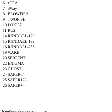
6
xTEA
7
3Way
8
BLOWFISH
9
TWOFISH
10
LOKI97
11
RC2
14
RIJNDAEL-128
15
RIJNDAEL-192
16
RIJNDAEL-256
19
WAKE
20
SERPENT
22
ENIGMA
23
GHOST
24
SAFER64
25
SAFER128
26
SAFER+
Konfiguration von send_nsca