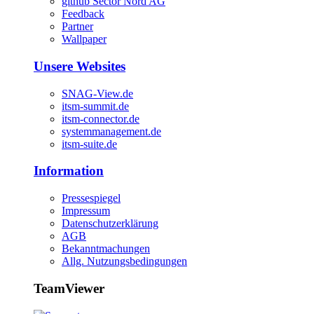
github Sector Nord AG
Feedback
Partner
Wallpaper
Unsere Websites
SNAG-View.de
itsm-summit.de
itsm-connector.de
systemmanagement.de
itsm-suite.de
Information
Pressespiegel
Impressum
Datenschutzerklärung
AGB
Bekanntmachungen
Allg. Nutzungsbedingungen
TeamViewer