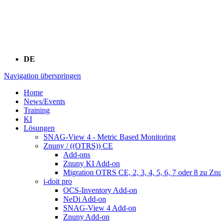
DE
Navigation überspringen
Home
News/Events
Training
KI
Lösungen
SNAG-View 4 - Metric Based Monitoring
Znuny / ((OTRS)) CE
Add-ons
Znuny KI Add-on
Migration OTRS CE, 2, 3, 4, 5, 6, 7 oder 8 zu Zn
i-doit pro
OCS-Inventory Add-on
NeDi Add-on
SNAG-View 4 Add-on
Znuny Add-on