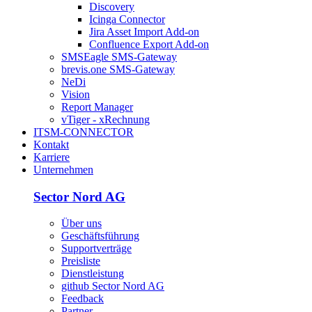
Discovery
Icinga Connector
Jira Asset Import Add-on
Confluence Export Add-on
SMSEagle SMS-Gateway
brevis.one SMS-Gateway
NeDi
Vision
Report Manager
vTiger - xRechnung
ITSM-CONNECTOR
Kontakt
Karriere
Unternehmen
Sector Nord AG
Über uns
Geschäftsführung
Supportverträge
Preisliste
Dienstleistung
github Sector Nord AG
Feedback
Partner