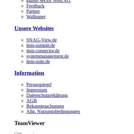
github Sector Nord AG
Feedback
Partner
Wallpaper
Unsere Websites
SNAG-View.de
itsm-summit.de
itsm-connector.de
systemmanagement.de
itsm-suite.de
Information
Pressespiegel
Impressum
Datenschutzerklärung
AGB
Bekanntmachungen
Allg. Nutzungsbedingungen
TeamViewer