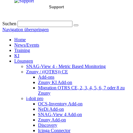
Support
Suchen
Navigation überspringen
Home
News/Events
Training
KI
Lösungen
SNAG-View 4 - Metric Based Monitoring
Znuny / ((OTRS)) CE
Add-ons
Znuny KI Add-on
Migration OTRS CE, 2, 3, 4, 5, 6, 7 oder 8 zu
Znuny
i-doit pro
OCS-Inventory Add-on
NeDi Add-on
SNAG-View 4 Add-on
Znuny Add-on
Discovery
Icinga Connector