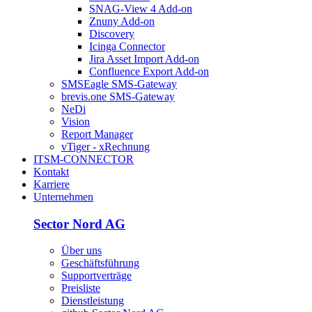
SNAG-View 4 Add-on
Znuny Add-on
Discovery
Icinga Connector
Jira Asset Import Add-on
Confluence Export Add-on
SMSEagle SMS-Gateway
brevis.one SMS-Gateway
NeDi
Vision
Report Manager
vTiger - xRechnung
ITSM-CONNECTOR
Kontakt
Karriere
Unternehmen
Sector Nord AG
Über uns
Geschäftsführung
Supportverträge
Preisliste
Dienstleistung