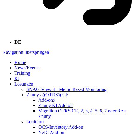
DE
Navigation überspringen
Home
News/Events
Training
KI
Lösungen
SNAG-View 4 - Metric Based Monitoring
Znuny / ((OTRS)) CE
Add-ons
Znuny KI Add-on
Migration OTRS CE, 2, 3, 4, 5, 6, 7 oder 8 zu
Znuny
i-doit pro
OCS-Inventory Add-on
NeDi Add-on