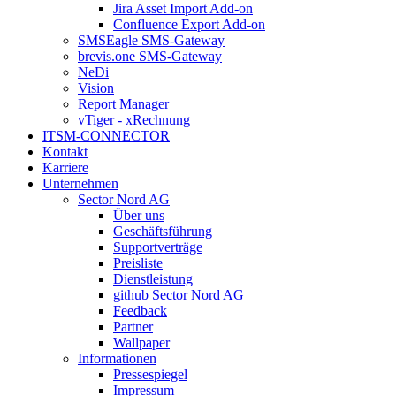
Jira Asset Import Add-on
Confluence Export Add-on
SMSEagle SMS-Gateway
brevis.one SMS-Gateway
NeDi
Vision
Report Manager
vTiger - xRechnung
ITSM-CONNECTOR
Kontakt
Karriere
Unternehmen
Sector Nord AG
Über uns
Geschäftsführung
Supportverträge
Preisliste
Dienstleistung
github Sector Nord AG
Feedback
Partner
Wallpaper
Informationen
Pressespiegel
Impressum