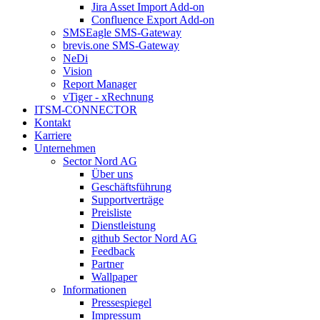
Jira Asset Import Add-on
Confluence Export Add-on
SMSEagle SMS-Gateway
brevis.one SMS-Gateway
NeDi
Vision
Report Manager
vTiger - xRechnung
ITSM-CONNECTOR
Kontakt
Karriere
Unternehmen
Sector Nord AG
Über uns
Geschäftsführung
Supportverträge
Preisliste
Dienstleistung
github Sector Nord AG
Feedback
Partner
Wallpaper
Informationen
Pressespiegel
Impressum