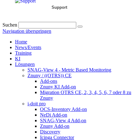
Support
Suchen
Navigation überspringen
Home
News/Events
Training
KI
Lösungen
SNAG-View 4 - Metric Based Monitoring
Znuny / ((OTRS)) CE
Add-ons
Znuny KI Add-on
Migration OTRS CE, 2, 3, 4, 5, 6, 7 oder 8 zu
Znuny
i-doit pro
OCS-Inventory Add-on
NeDi Add-on
SNAG-View 4 Add-on
Znuny Add-on
Discovery
Icinga Connector