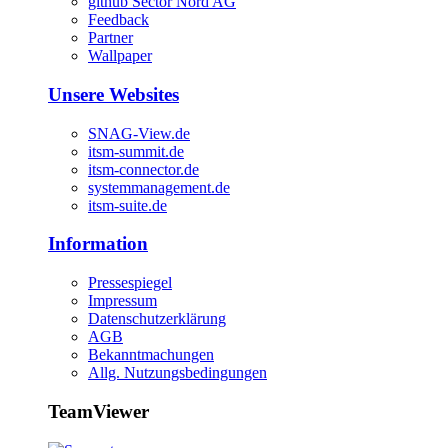
github Sector Nord AG
Feedback
Partner
Wallpaper
Unsere Websites
SNAG-View.de
itsm-summit.de
itsm-connector.de
systemmanagement.de
itsm-suite.de
Information
Pressespiegel
Impressum
Datenschutzerklärung
AGB
Bekanntmachungen
Allg. Nutzungsbedingungen
TeamViewer