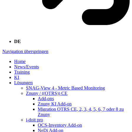
DE
Navigation überspringen
Home
News/Events
Training
KI
Lösungen
SNAG-View 4 - Metric Based Monitoring
Znuny / ((OTRS)) CE
Add-ons
Znuny KI Add-on
Migration OTRS CE, 2, 3, 4, 5, 6, 7 oder 8 zu
Znuny
i-doit pro
OCS-Inventory Add-on
NeDi Add-on