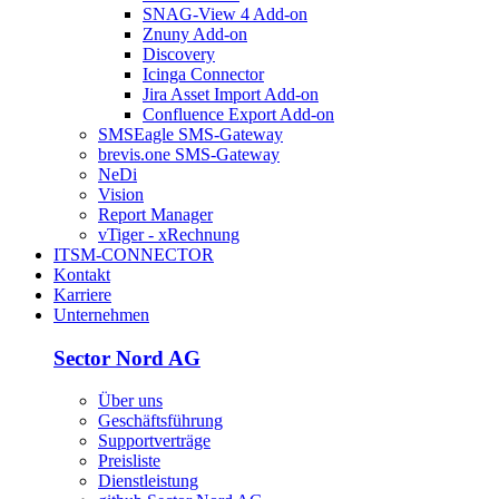
SNAG-View 4 Add-on
Znuny Add-on
Discovery
Icinga Connector
Jira Asset Import Add-on
Confluence Export Add-on
SMSEagle SMS-Gateway
brevis.one SMS-Gateway
NeDi
Vision
Report Manager
vTiger - xRechnung
ITSM-CONNECTOR
Kontakt
Karriere
Unternehmen
Sector Nord AG
Über uns
Geschäftsführung
Supportverträge
Preisliste
Dienstleistung