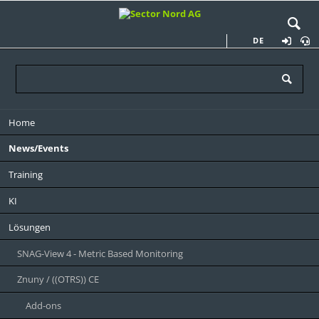
DE
Navigation
Home
überspringen
News/Events
Training
KI
Lösungen
SNAG-View 4 - Metric Based Monitoring
Znuny / ((OTRS)) CE
Add-ons