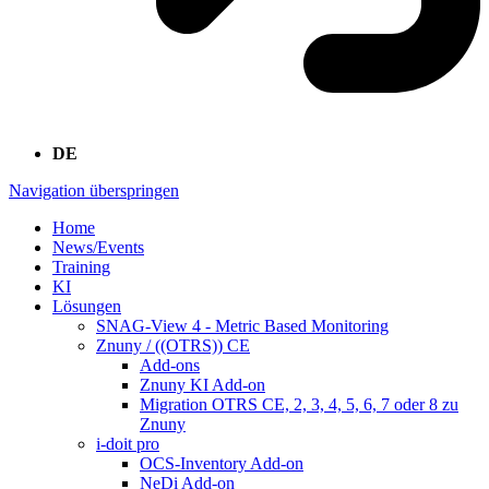
DE
Navigation überspringen
Home
News/Events
Training
KI
Lösungen
SNAG-View 4 - Metric Based Monitoring
Znuny / ((OTRS)) CE
Add-ons
Znuny KI Add-on
Migration OTRS CE, 2, 3, 4, 5, 6, 7 oder 8 zu
Znuny
i-doit pro
OCS-Inventory Add-on
NeDi Add-on