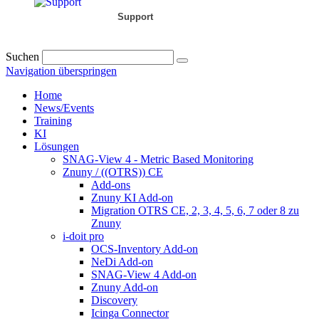
Support
Suchen
Navigation überspringen
Home
News/Events
Training
KI
Lösungen
SNAG-View 4 - Metric Based Monitoring
Znuny / ((OTRS)) CE
Add-ons
Znuny KI Add-on
Migration OTRS CE, 2, 3, 4, 5, 6, 7 oder 8 zu
Znuny
i-doit pro
OCS-Inventory Add-on
NeDi Add-on
SNAG-View 4 Add-on
Znuny Add-on
Discovery
Icinga Connector