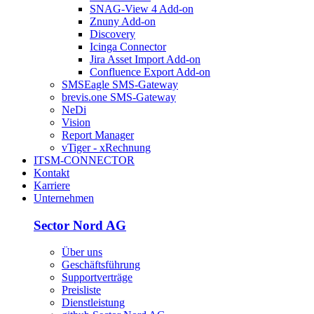
SNAG-View 4 Add-on
Znuny Add-on
Discovery
Icinga Connector
Jira Asset Import Add-on
Confluence Export Add-on
SMSEagle SMS-Gateway
brevis.one SMS-Gateway
NeDi
Vision
Report Manager
vTiger - xRechnung
ITSM-CONNECTOR
Kontakt
Karriere
Unternehmen
Sector Nord AG
Über uns
Geschäftsführung
Supportverträge
Preisliste
Dienstleistung