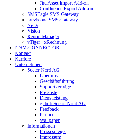
Jira Asset Import Add-on
Confluence Export Add-on
SMSEagle SMS-Gateway
brevis.one SMS-Gateway
NeDi
Vision
Report Manager
vTiger - xRechnung
ITSM-CONNECTOR
Kontakt
Karriere
Unternehmen
Sector Nord AG
Über uns
Geschäftsführung
Supportverträge
Preisliste
Dienstleistung
github Sector Nord AG
Feedback
Partner
Wallpaper
Informationen
Pressespiegel
Impressum