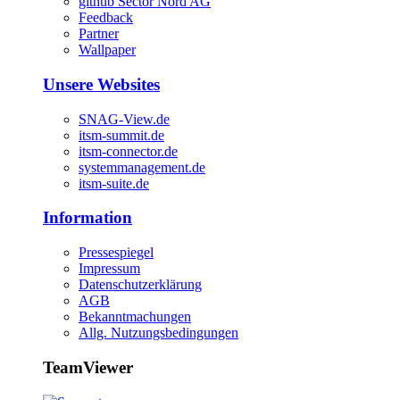
github Sector Nord AG
Feedback
Partner
Wallpaper
Unsere Websites
SNAG-View.de
itsm-summit.de
itsm-connector.de
systemmanagement.de
itsm-suite.de
Information
Pressespiegel
Impressum
Datenschutzerklärung
AGB
Bekanntmachungen
Allg. Nutzungsbedingungen
TeamViewer