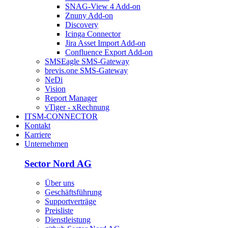
SNAG-View 4 Add-on
Znuny Add-on
Discovery
Icinga Connector
Jira Asset Import Add-on
Confluence Export Add-on
SMSEagle SMS-Gateway
brevis.one SMS-Gateway
NeDi
Vision
Report Manager
vTiger - xRechnung
ITSM-CONNECTOR
Kontakt
Karriere
Unternehmen
Sector Nord AG
Über uns
Geschäftsführung
Supportverträge
Preisliste
Dienstleistung