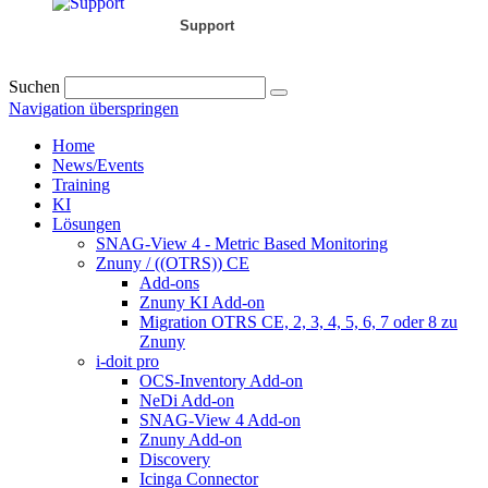
Support
Suchen
Navigation überspringen
Home
News/Events
Training
KI
Lösungen
SNAG-View 4 - Metric Based Monitoring
Znuny / ((OTRS)) CE
Add-ons
Znuny KI Add-on
Migration OTRS CE, 2, 3, 4, 5, 6, 7 oder 8 zu
Znuny
i-doit pro
OCS-Inventory Add-on
NeDi Add-on
SNAG-View 4 Add-on
Znuny Add-on
Discovery
Icinga Connector