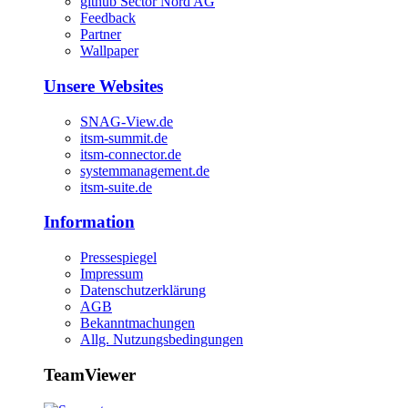
github Sector Nord AG
Feedback
Partner
Wallpaper
Unsere Websites
SNAG-View.de
itsm-summit.de
itsm-connector.de
systemmanagement.de
itsm-suite.de
Information
Pressespiegel
Impressum
Datenschutzerklärung
AGB
Bekanntmachungen
Allg. Nutzungsbedingungen
TeamViewer