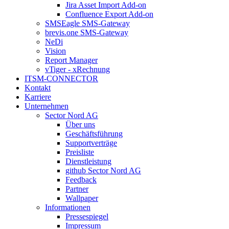
Jira Asset Import Add-on
Confluence Export Add-on
SMSEagle SMS-Gateway
brevis.one SMS-Gateway
NeDi
Vision
Report Manager
vTiger - xRechnung
ITSM-CONNECTOR
Kontakt
Karriere
Unternehmen
Sector Nord AG
Über uns
Geschäftsführung
Supportverträge
Preisliste
Dienstleistung
github Sector Nord AG
Feedback
Partner
Wallpaper
Informationen
Pressespiegel
Impressum