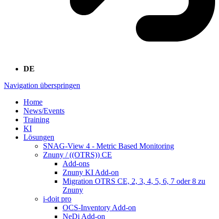
DE
Navigation überspringen
Home
News/Events
Training
KI
Lösungen
SNAG-View 4 - Metric Based Monitoring
Znuny / ((OTRS)) CE
Add-ons
Znuny KI Add-on
Migration OTRS CE, 2, 3, 4, 5, 6, 7 oder 8 zu
Znuny
i-doit pro
OCS-Inventory Add-on
NeDi Add-on