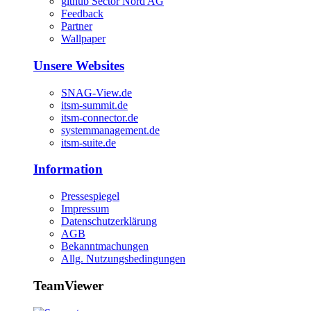
github Sector Nord AG
Feedback
Partner
Wallpaper
Unsere Websites
SNAG-View.de
itsm-summit.de
itsm-connector.de
systemmanagement.de
itsm-suite.de
Information
Pressespiegel
Impressum
Datenschutzerklärung
AGB
Bekanntmachungen
Allg. Nutzungsbedingungen
TeamViewer