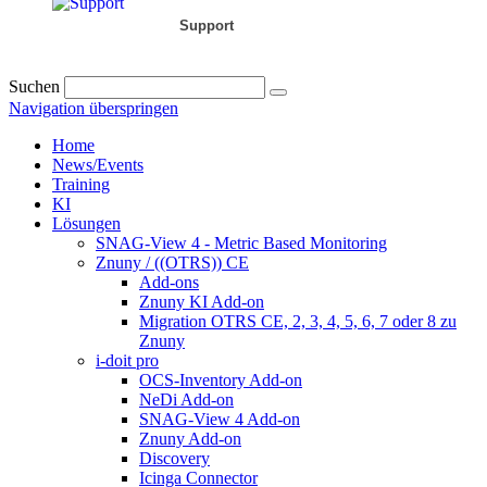
Support
Suchen
Navigation überspringen
Home
News/Events
Training
KI
Lösungen
SNAG-View 4 - Metric Based Monitoring
Znuny / ((OTRS)) CE
Add-ons
Znuny KI Add-on
Migration OTRS CE, 2, 3, 4, 5, 6, 7 oder 8 zu
Znuny
i-doit pro
OCS-Inventory Add-on
NeDi Add-on
SNAG-View 4 Add-on
Znuny Add-on
Discovery
Icinga Connector