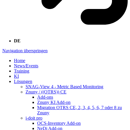
DE
Navigation überspringen
Home
News/Events
Training
KI
Lösungen
SNAG-View 4 - Metric Based Monitoring
Znuny / ((OTRS)) CE
Add-ons
Znuny KI Add-on
Migration OTRS CE, 2, 3, 4, 5, 6, 7 oder 8 zu
Znuny
i-doit pro
OCS-Inventory Add-on
NeDi Add-on