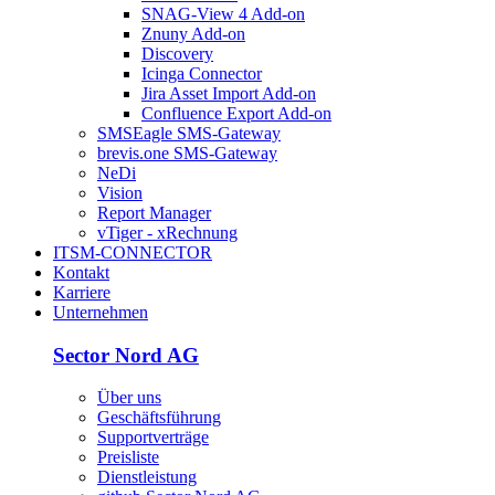
SNAG-View 4 Add-on
Znuny Add-on
Discovery
Icinga Connector
Jira Asset Import Add-on
Confluence Export Add-on
SMSEagle SMS-Gateway
brevis.one SMS-Gateway
NeDi
Vision
Report Manager
vTiger - xRechnung
ITSM-CONNECTOR
Kontakt
Karriere
Unternehmen
Sector Nord AG
Über uns
Geschäftsführung
Supportverträge
Preisliste
Dienstleistung