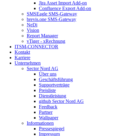
Jira Asset Import Add-on
Confluence Export Add-on
SMSEagle SMS-Gateway
brevis.one SMS-Gateway
NeDi
Vision
Report Manager
vTiger - xRechnung
ITSM-CONNECTOR
Kontakt
Karriere
Unternehmen
Sector Nord AG
Über uns
Geschäftsführung
Supportverträge
Preisliste
Dienstleistung
github Sector Nord AG
Feedback
Partner
Wallpaper
Informationen
Pressespiegel
Impressum