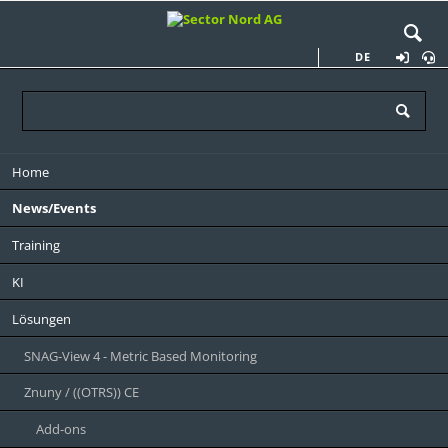
DE
Navigation
Home
überspringen
News/Events
Training
KI
Lösungen
SNAG-View 4 - Metric Based Monitoring
Znuny / ((OTRS)) CE
Add-ons