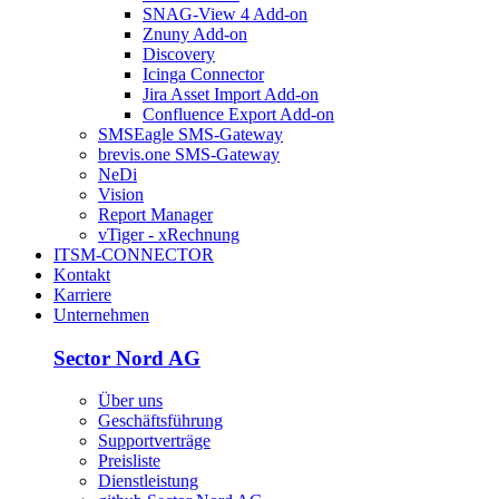
SNAG-View 4 Add-on
Znuny Add-on
Discovery
Icinga Connector
Jira Asset Import Add-on
Confluence Export Add-on
SMSEagle SMS-Gateway
brevis.one SMS-Gateway
NeDi
Vision
Report Manager
vTiger - xRechnung
ITSM-CONNECTOR
Kontakt
Karriere
Unternehmen
Sector Nord AG
Über uns
Geschäftsführung
Supportverträge
Preisliste
Dienstleistung