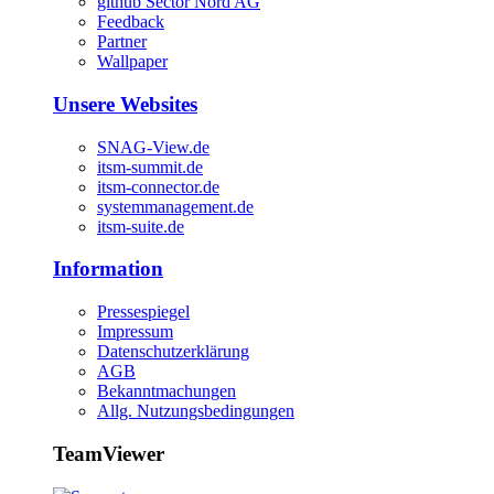
github Sector Nord AG
Feedback
Partner
Wallpaper
Unsere Websites
SNAG-View.de
itsm-summit.de
itsm-connector.de
systemmanagement.de
itsm-suite.de
Information
Pressespiegel
Impressum
Datenschutzerklärung
AGB
Bekanntmachungen
Allg. Nutzungsbedingungen
TeamViewer