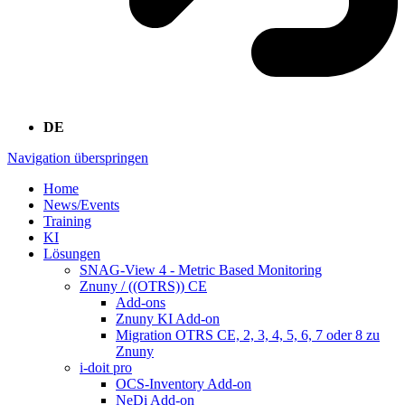
DE
Navigation überspringen
Home
News/Events
Training
KI
Lösungen
SNAG-View 4 - Metric Based Monitoring
Znuny / ((OTRS)) CE
Add-ons
Znuny KI Add-on
Migration OTRS CE, 2, 3, 4, 5, 6, 7 oder 8 zu
Znuny
i-doit pro
OCS-Inventory Add-on
NeDi Add-on