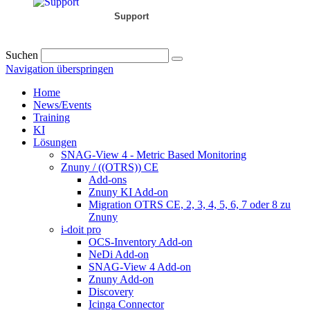
Support
Suchen
Navigation überspringen
Home
News/Events
Training
KI
Lösungen
SNAG-View 4 - Metric Based Monitoring
Znuny / ((OTRS)) CE
Add-ons
Znuny KI Add-on
Migration OTRS CE, 2, 3, 4, 5, 6, 7 oder 8 zu
Znuny
i-doit pro
OCS-Inventory Add-on
NeDi Add-on
SNAG-View 4 Add-on
Znuny Add-on
Discovery
Icinga Connector