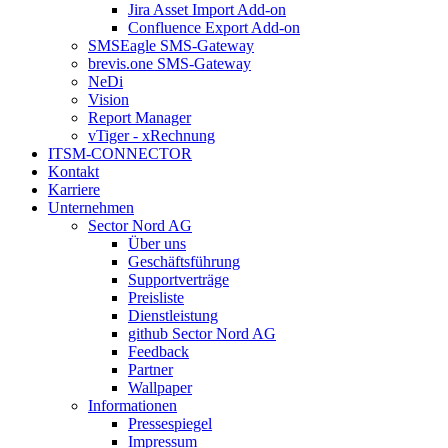
Jira Asset Import Add-on
Confluence Export Add-on
SMSEagle SMS-Gateway
brevis.one SMS-Gateway
NeDi
Vision
Report Manager
vTiger - xRechnung
ITSM-CONNECTOR
Kontakt
Karriere
Unternehmen
Sector Nord AG
Über uns
Geschäftsführung
Supportverträge
Preisliste
Dienstleistung
github Sector Nord AG
Feedback
Partner
Wallpaper
Informationen
Pressespiegel
Impressum