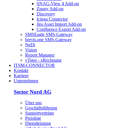
SNAG-View 4 Add-on
Znuny Add-on
Discovery
Icinga Connector
Jira Asset Import Add-on
Confluence Export Add-on
SMSEagle SMS-Gateway
brevis.one SMS-Gateway
NeDi
Vision
Report Manager
vTiger - xRechnung
ITSM-CONNECTOR
Kontakt
Karriere
Unternehmen
Sector Nord AG
Über uns
Geschäftsführung
Supportverträge
Preisliste
Dienstleistung