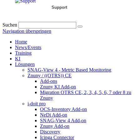
Support
Suchen
Navigation überspringen
Home
News/Events
Training
KI
Lösungen
SNAG-View 4 - Metric Based Monitoring
Znuny / ((OTRS)) CE
Add-ons
Znuny KI Add-on
Migration OTRS CE, 2, 3, 4, 5, 6, 7 oder 8 zu
Znuny
i-doit pro
OCS-Inventory Add-on
NeDi Add-on
SNAG-View 4 Add-on
Znuny Add-on
Discovery
Icinga Connector