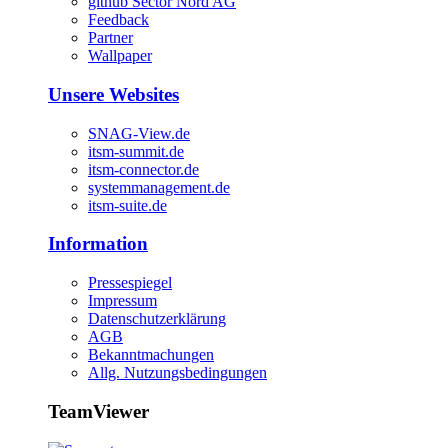
github Sector Nord AG
Feedback
Partner
Wallpaper
Unsere Websites
SNAG-View.de
itsm-summit.de
itsm-connector.de
systemmanagement.de
itsm-suite.de
Information
Pressespiegel
Impressum
Datenschutzerklärung
AGB
Bekanntmachungen
Allg. Nutzungsbedingungen
TeamViewer