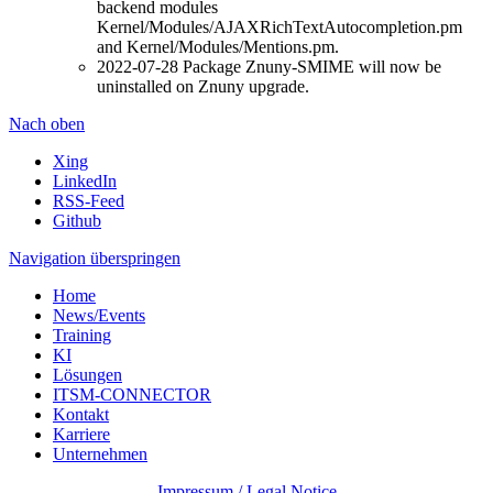
backend modules
Kernel/Modules/AJAXRichTextAutocompletion.pm
and Kernel/Modules/Mentions.pm.
2022-07-28 Package Znuny-SMIME will now be
uninstalled on Znuny upgrade.
Nach oben
Xing
LinkedIn
RSS-Feed
Github
Navigation überspringen
Home
News/Events
Training
KI
Lösungen
ITSM-CONNECTOR
Kontakt
Karriere
Unternehmen
Impressum / Legal Notice