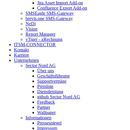
Jira Asset Import Add-on
Confluence Export Add-on
SMSEagle SMS-Gateway
brevis.one SMS-Gateway
NeDi
Vision
Report Manager
vTiger - xRechnung
ITSM-CONNECTOR
Kontakt
Karriere
Unternehmen
Sector Nord AG
Über uns
Geschäftsführung
Supportverträge
Preisliste
Dienstleistung
github Sector Nord AG
Feedback
Partner
Wallpaper
Informationen
Pressespiegel
Impressum