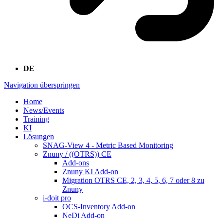
DE
Navigation überspringen
Home
News/Events
Training
KI
Lösungen
SNAG-View 4 - Metric Based Monitoring
Znuny / ((OTRS)) CE
Add-ons
Znuny KI Add-on
Migration OTRS CE, 2, 3, 4, 5, 6, 7 oder 8 zu
Znuny
i-doit pro
OCS-Inventory Add-on
NeDi Add-on