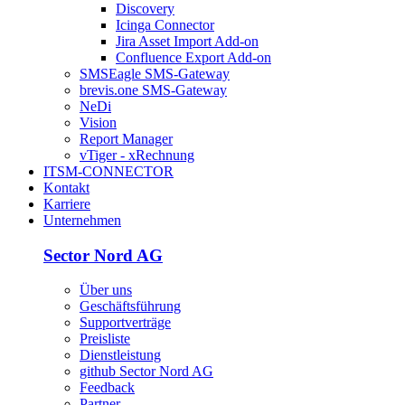
Discovery
Icinga Connector
Jira Asset Import Add-on
Confluence Export Add-on
SMSEagle SMS-Gateway
brevis.one SMS-Gateway
NeDi
Vision
Report Manager
vTiger - xRechnung
ITSM-CONNECTOR
Kontakt
Karriere
Unternehmen
Sector Nord AG
Über uns
Geschäftsführung
Supportverträge
Preisliste
Dienstleistung
github Sector Nord AG
Feedback
Partner