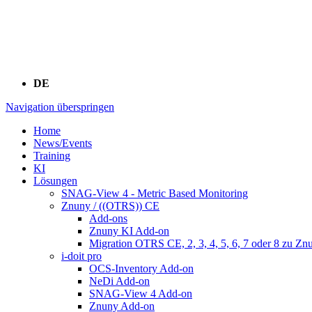
DE
Navigation überspringen
Home
News/Events
Training
KI
Lösungen
SNAG-View 4 - Metric Based Monitoring
Znuny / ((OTRS)) CE
Add-ons
Znuny KI Add-on
Migration OTRS CE, 2, 3, 4, 5, 6, 7 oder 8 zu Zn
i-doit pro
OCS-Inventory Add-on
NeDi Add-on
SNAG-View 4 Add-on
Znuny Add-on