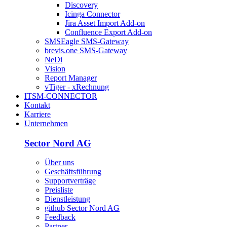
Discovery
Icinga Connector
Jira Asset Import Add-on
Confluence Export Add-on
SMSEagle SMS-Gateway
brevis.one SMS-Gateway
NeDi
Vision
Report Manager
vTiger - xRechnung
ITSM-CONNECTOR
Kontakt
Karriere
Unternehmen
Sector Nord AG
Über uns
Geschäftsführung
Supportverträge
Preisliste
Dienstleistung
github Sector Nord AG
Feedback
Partner